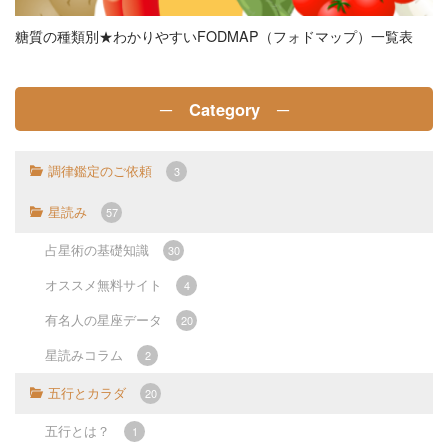
糖質の種類別★わかりやすいFODMAP（フォドマップ）一覧表
─ Category ─
調律鑑定のご依頼
3
星読み
57
占星術の基礎知識
30
オススメ無料サイト
4
有名人の星座データ
20
星読みコラム
2
五行とカラダ
20
五行とは？
1