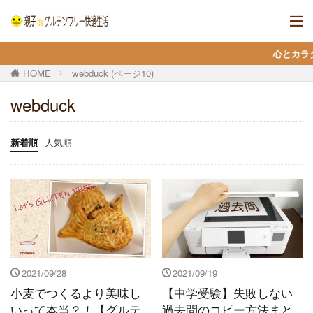
心とカラダを整え
HOME
webduck (ページ10)
webduck
新着順
人気順
2021/09/28
2021/09/19
小麦でつくるより美味し
【中学受験】失敗しない
いって本当？！【グルテ
過去問のコピー方法まと