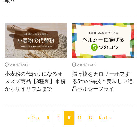
報?!
2021/07/08
2021/06/22
小麦粉の代わりになるオ
揚げ物をカロリーオフす
ススメ商品【8種類】米粉
る5つの得技＊美味しい絶
からサイリウムまで
品ヘルシーフライ
Prev
8
9
10
11
12
Next