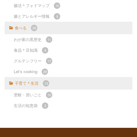
腸活＊フォドマップ
10
腸とアレルギー情報
9
食べる
59
わが家の黒歴史
11
食品＊豆知識
9
グルテンフリー
17
Let's cooking
29
子育て＊生活
13
受験・習いごと
10
生活の知恵袋
3