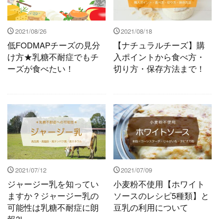
2021/08/26
2021/08/18
低FODMAPチーズの見分
【ナチュラルチーズ】購
け方★乳糖不耐症でもチ
入ポイントから食べ方・
ーズが食べたい！
切り方・保存方法まで！
2021/07/12
2021/07/09
ジャージー乳を知ってい
小麦粉不使用【ホワイト
ますか？ジャージー乳の
ソースのレシピ5種類】と
可能性は乳糖不耐症に朗
豆乳の利用について