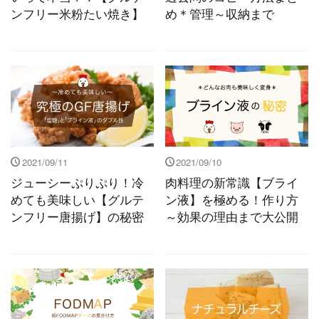
ンフリー米粉たい焼き】
め＊管理～収納まで
2021/09/11
2021/09/10
ジューシーぷりぷり！冷
肉料理の新常識【ブライ
めても美味しい【グルテ
ン液】を極める！作り方
ンフリー唐揚げ】の秘密
～効果の理由まで大公開