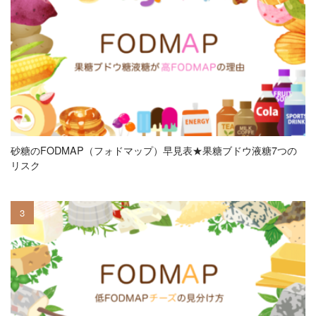
砂糖のFODMAP（フォドマップ）早見表★果糖ブドウ液糖7つの
リスク