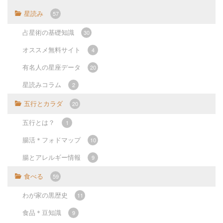
星読み
57
占星術の基礎知識
30
オススメ無料サイト
4
有名人の星座データ
20
星読みコラム
2
五行とカラダ
20
五行とは？
1
腸活＊フォドマップ
10
腸とアレルギー情報
9
食べる
59
わが家の黒歴史
11
食品＊豆知識
9