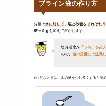
ブライン液の作り方
分量は
水に対して、塩と砂糖をそれぞれ５
糖＝５ｇ
を加えて溶かします。
塩分濃度が
「５％」を超
ので、
塩の分量には注意
※心配なときは、水の量を少し多くすると安