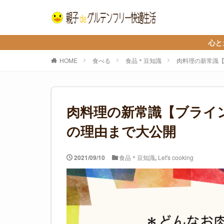
心とカラダを整えて、
HOME
食べる
食品＊豆知識
肉料理の新常識
肉料理の新常識【ブライ
の理由まで大公開
2021/09/10
食品＊豆知識
,
Let's cooking