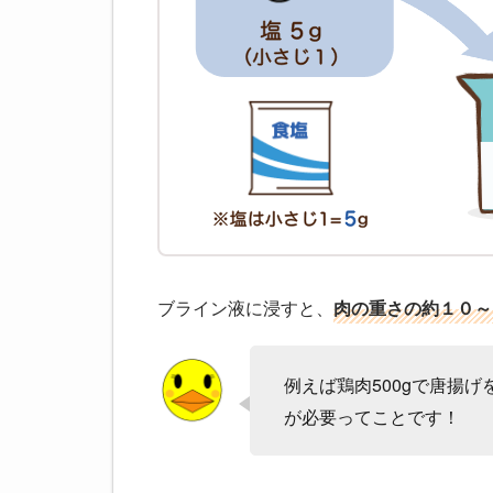
ブライン液に浸すと、
肉の重さの約１０～
例えば鶏肉500gで唐揚げ
が必要ってことです！