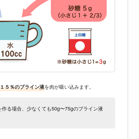
１５％のブライン液
を肉が吸い込みます。
を作る場合、少なくても50g〜75gのブライン液