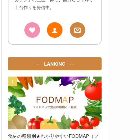
土台作りを発信中。
─ LANKING ─
食材の種類別★わかりやすいFODMAP（フ