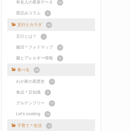
有名人の星座データ
20
星読みコラム
2
五行とカラダ
20
五行とは？
1
腸活＊フォドマップ
10
腸とアレルギー情報
9
食べる
59
わが家の黒歴史
11
食品＊豆知識
9
グルテンフリー
17
Let's cooking
29
子育て＊生活
13