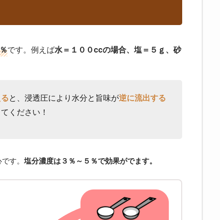
％
です。例えば
水＝１００ccの場合、塩＝５ｇ、砂
える
と、浸透圧により水分と旨味が
逆に流出する
してください！
心です。
塩分濃度は３％～５％で効果がでます。