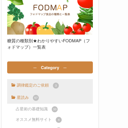
糖質の種類別★わかりやすいFODMAP（フ
ォドマップ）一覧表
─ Category ─
調律鑑定のご依頼
3
星読み
57
占星術の基礎知識
30
オススメ無料サイト
4