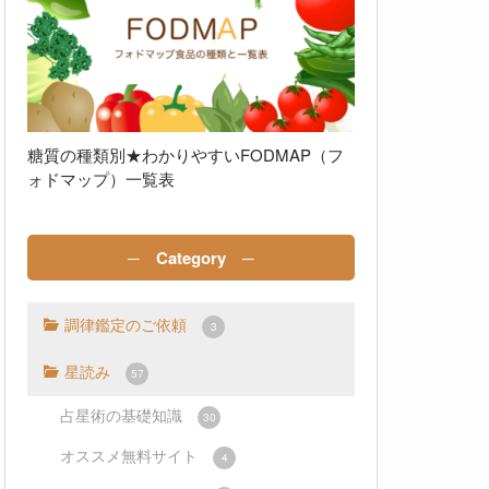
糖質の種類別★わかりやすいFODMAP（フ
ォドマップ）一覧表
─ Category ─
調律鑑定のご依頼
3
星読み
57
占星術の基礎知識
30
オススメ無料サイト
4