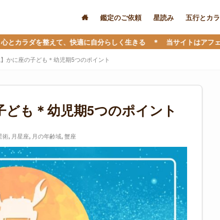
鑑定のご依頼
星読み
五行とカラ
て、快適に自分らしく生きる ＊ 当サイトはアフェリエイト広告を利
】かに座の子ども＊幼児期5つのポイント
子ども＊幼児期5つのポイント
星術
,
月星座
,
月の年齢域
,
蟹座