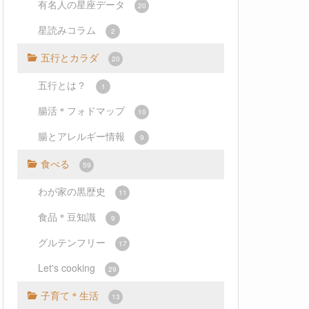
有名人の星座データ
20
星読みコラム
2
五行とカラダ
20
五行とは？
1
腸活＊フォドマップ
10
腸とアレルギー情報
9
食べる
59
わが家の黒歴史
11
食品＊豆知識
9
グルテンフリー
17
Let's cooking
29
子育て＊生活
13