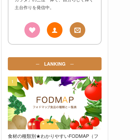
土台作りを発信中。
─ LANKING ─
食材の種類別★わかりやすいFODMAP（フ