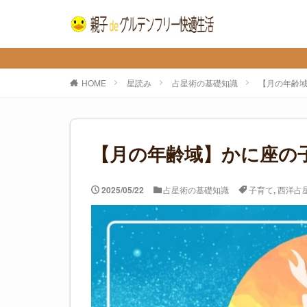
心とカラダを整え
HOME
星読み
占星術の基礎知識
【月の年齢域
【月の年齢域】かに座の
2025/05/22
占星術の基礎知識
子育て
,
西洋占