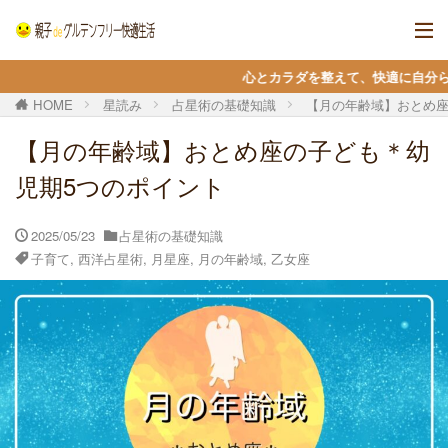
心とカラダを整えて、快適に自分らしく生きる ＊ 当サイ
HOME
星読み
占星術の基礎知識
【月の年齢域】おとめ座
【月の年齢域】おとめ座の子ども＊幼
児期5つのポイント
2025/05/23
占星術の基礎知識
子育て
,
西洋占星術
,
月星座
,
月の年齢域
,
乙女座