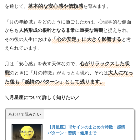
を通じて、
基本的な安心感や信頼感
を育みます。
「月の年齢域」をどのように過ごしたかは、心理学的な側面
からも
と捉えられ、
人格形成の根幹となる非常に重要な時期
その後の人生における
「心の安定」に大きく影響する
と考
えられています。
月は「安心感」を表す天体なので、
心がリラックスした状
態
のときに「月の特徴」がもっとも現れ、それは
大人になっ
た後も「感情のパターン」として残ります。
＼月星座について詳しく知りたい／
あわせて読みたい
【月星座】12サインのまとめ☆特徴・感情
パターン・習慣・健康まで