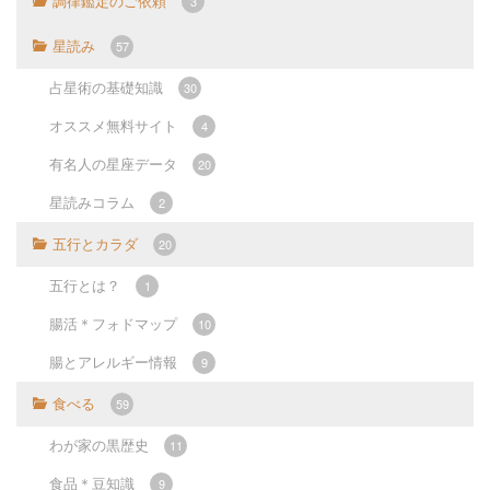
調律鑑定のご依頼
3
星読み
57
占星術の基礎知識
30
オススメ無料サイト
4
有名人の星座データ
20
星読みコラム
2
五行とカラダ
20
五行とは？
1
腸活＊フォドマップ
10
腸とアレルギー情報
9
食べる
59
わが家の黒歴史
11
食品＊豆知識
9