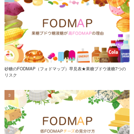
砂糖のFODMAP（フォドマップ）早見表★果糖ブドウ液糖7つの
リスク