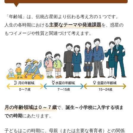
「年齢域」は、伝統占星術より伝わる考え方の１つです。
人生の各時期における
主要なテーマや発達課題
を、惑星の
もつイメージや性質と関連づけて考えます。
月の年齢領域は０～７歳
で、
誕生～小学校に入学する頃ま
にあたります。
での時期
子どもはこの時期に、母親（または主要な養育者）との関係