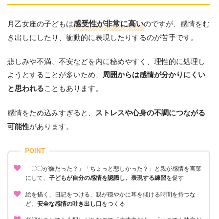
月乙女座の子どもは
感受性が非常に高い
のですが、感情をむ
き出しにしたり、衝動的に表現したりするのが苦手です。
悲しみや不満、不安などを内に秘めやすく、理性的に処理し
ようとすることが多いため、
周囲からは感情が分かりにくい
こともあります。
と思われる
感情をため込みすぎると、
ストレスや心身の不調につながる
があります。
可能性
POINT
「〇〇が嫌だった？」「ちょっと悲しかった？」と親が感情を言葉
にして、
子どもが自分の感情を認識し、表現する練習
を促す
絵を描く、日記をつける、親が穏やかに耳を傾ける時間を持つな
ど、
安全な感情の吐き出し口
をつくる