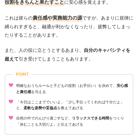
役割をきちんと果たすこと
に安心感を覚えます。
これは彼らの
責任感や実務能力の源
ですが、あまりに規律に
縛られすぎると、融通が利かなくなったり、疲弊してしまっ
たりすることがあります。
また、人の役に立とうとするあまり、
自分のキャパシティを
引き受けてしまうこともあります。
超えて
POINT
明確なおうちルールと子どもの役割（お手伝い）を決めて、
安心感
と責任感
を与える
「今日はここまででいいよ」「少し手伝ってくれれば十分だよ」
と、
柔軟な姿勢や妥協点
を教えてあげる
自然の中でのんびり過ごすなど、
リラックスできる時間
をつくり
「休むことも大切だよ」と伝えてあげる