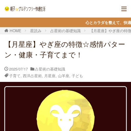
心とカラダを整えて、快適に自分らしく生きる 
HOME
星読み
占星術の基礎知識
【月星座】やぎ座の特
【月星座】やぎ座の特徴☆感情パター
ン・健康・子育てまで！
2025/07/17
占星術の基礎知識
子育て
,
西洋占星術
,
月星座
,
山羊座
,
子ども