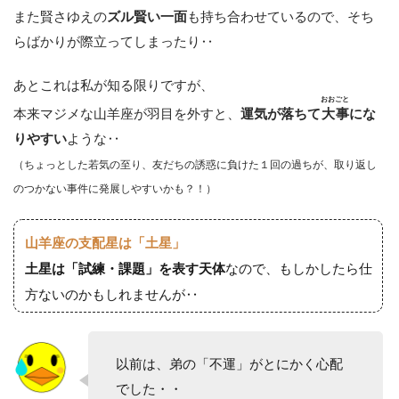
また賢さゆえの
も持ち合わせているので、そち
ズル賢い一面
らばかりが際立ってしまったり‥
あとこれは私が知る限りですが、
おおごと
本来マジメな山羊座が羽目を外すと、
運気が落ちて
大事
にな
ような‥
りやすい
（ちょっとした若気の至り、友だちの誘惑に負けた１回の過ちが、取り返し
のつかない事件に発展しやすいかも？！）
山羊座の支配星は「土星」
なので、もしかしたら仕
土星は「試練・課題」を表す天体
方ないのかもしれませんが‥
以前は、弟の「不運」がとにかく心配
でした・・