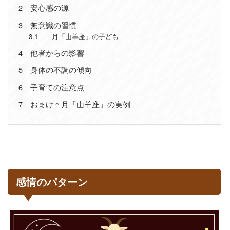
2
安心感の源
3
無意識の習慣
3.1
月「山羊座」の子ども
4
他者からの影響
5
身体の不調の傾向
6
子育ての注意点
7
おまけ＊月「山羊座」の実例
感情のパターン