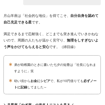
月山羊座は「社会的な地位」を得てこそ、
自分自身を認めて
です。
自己充足できる星
満足できるまで忍耐強く、どこまでも突き進んでいきかねな
いので、周囲の人たちが温かく見守り、
無理をしすぎないよ
です。（姉目線）
う声をかけてもらえると安心
弟が幼稚園のときに書いた七夕の短冊は「社長になれま
すように」笑
幼い頃から
お金にシビア
で、私が10円借りても
必ずノー
トに記録
してました～
＼月星座「やぎ座」の有名人リストを見る／