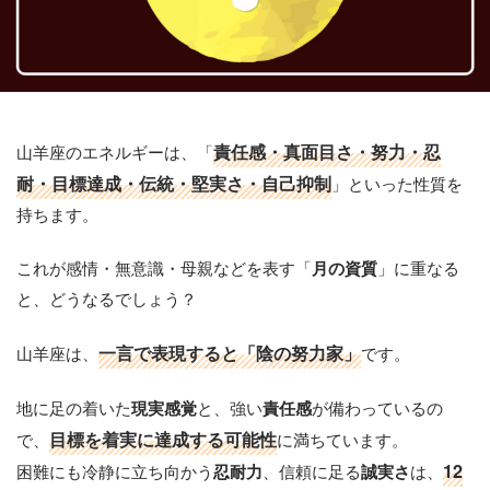
山羊座のエネルギーは、「
責任感・真面目さ・努力・忍
耐・目標達成・伝統・堅実さ・自己抑制
」といった性質を
持ちます。
これが感情・無意識・母親などを表す「
」に重なる
月の資質
と、どうなるでしょう？
山羊座は、
一言で表現すると「陰の努力家」
です。
地に足の着いた
と、強い
が備わっているの
現実感覚
責任感
で、
目標を着実に達成する可能性
に満ちています。
困難にも冷静に立ち向かう
、信頼に足る
は、
12
忍耐力
誠実さ