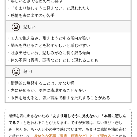
・嬉しいときでも控えめに喜ぶ
・「あまり嬉しそうに見えない」と思われたり
・感情を表に出すのが苦手
悲しい
・１人で抱え込み、耐えようとする傾向が強い
・弱みを見せることを恥ずかしいと感じやすい
・吐き出せない分、悲しみが心に長く残る傾向
・体の不調（胃痛、頭痛など）として現れることも
怒 り
・衝動的に爆発することは、かなり稀
・内に秘めるか、冷静に表現することが多い
・限界を超えると、強い言葉で相手を批判することがある
感情を表に出さないため
「あまり嬉しそうに見えない」「本当に悲しん
でる？」
と思われることがあります。ですが実際は、深い喜び・悲し
み・怒りを、ちゃんと心の中で感じています。あまりに感情を溜め込む
と後になって、
身体的な不調（胃痛、頭痛など）として現れる
ことがあ