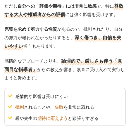
ただし
で、特に
尊敬
自分への「評価や期待」には非常に敏感
する大人や権威者からの評価
には強く影響を受けます。
があるので、批判されたり、自分
完璧を求めて努力する性質
の努力が報われなかったりすると、
深く傷つき、自信を失
いやすい
傾向もあります。
感情的なアプローチよりも、
論理的で、厳しさも伴う「真
面目な指導者」
からの教えが響き、素直に受け入れて実行し
ようと努めます。
感情的な影響は受けにくい
されることや、
を非常に恐れる
批判
失敗
親や先生の
と頑張りすぎる
期待に応えよう