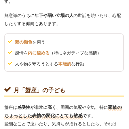
す。
無意識のうちに
の世話を焼いたり、心配
年下や弱い立場の人
したりする傾向もあります。
を伺う
親の顔色
感情を
（特にネガティブな感情）
内に秘める
人や物を守ろうとする
な行動
本能的
月「蟹座」の子ども
蟹座は
、周囲の気配や空気、特に
家族の
感受性が非常に高く
ちょっとした表情の変化にとても敏感
です。
些細なことで泣いたり、気持ちが揺れるとしたら、それは