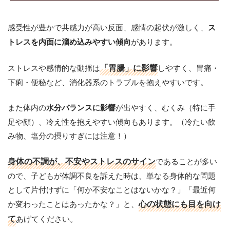
感受性が豊かで共感力が高い反面、感情の起伏が激しく、
ス
があります。
トレスを内面に溜め込みやすい傾向
ストレスや感情的な動揺は
「胃腸」に影響
しやすく、胃痛・
下痢・便秘など、消化器系のトラブルを抱えやすいです。
また体内の
が出やすく、むくみ（特に手
水分バランスに影響
足や顔）、冷え性を抱えやすい傾向もあります。（冷たい飲
み物、塩分の摂りすぎには注意！）
身体の不調が、不安やストレスのサイン
であることが多い
ので、子どもが体調不良を訴えた時は、単なる身体的な問題
として片付けずに「何か不安なことはないかな？」「最近何
か変わったことはあったかな？」と、
心の状態にも目を向け
て
あげてください。