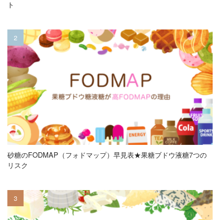
ト
砂糖のFODMAP（フォドマップ）早見表★果糖ブドウ液糖7つの
リスク