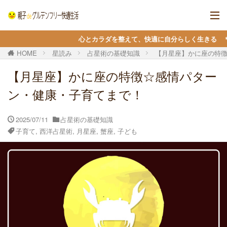
心とカラダを整えて、快適に自分らしく生きる ＊ 当サイトはアフェ
HOME
星読み
占星術の基礎知識
【月星座】かに座の特
【月星座】かに座の特徴☆感情パター
ン・健康・子育てまで！
2025/07/11
占星術の基礎知識
子育て
,
西洋占星術
,
月星座
,
蟹座
,
子ども