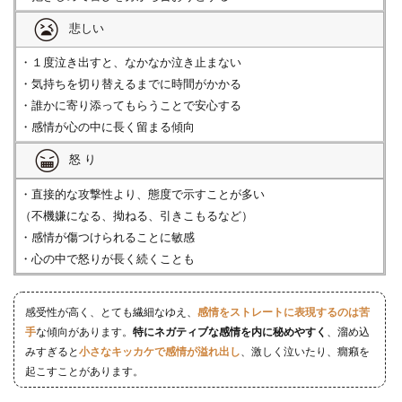
悲しい
・１度泣き出すと、なかなか泣き止まない
・気持ちを切り替えるまでに時間がかかる
・誰かに寄り添ってもらうことで安心する
・感情が心の中に長く留まる傾向
怒 り
・直接的な攻撃性より、態度で示すことが多い
（不機嫌になる、拗ねる、引きこもるなど）
・感情が傷つけられることに敏感
・心の中で怒りが長く続くことも
感受性が高く、とても繊細なゆえ、
感情をストレートに表現するのは苦
手
な傾向があります。
特にネガティブな感情を内に秘めやすく
、溜め込
みすぎると
小さなキッカケで感情が溢れ出し
、激しく泣いたり、癇癪を
起こすことがあります。