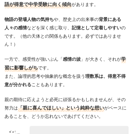
語が得意で中学受験に向く傾向
があります。
や、歴史上の出来事の
物語の登場人物の気持ち
背景にある
などを深く感じ取り、
の
人々の感情
記憶として定着しやすい
です。（他の天体との関係もあります。必ずではありませ
ん！）
一方で、感受性が強いぶん「
」が大きく、それが
学
感情の波
習に影響しがち
です。
また、論理的思考や抽象的な概念を扱う
理数系は、得意不得
こともあります。
意が分かれる
親の期待に応えようと必死に頑張るかもしれませんが、その
努力は
「親に喜んでほしい」という純粋な想い
がベースに
あることを、どうか忘れないであげてください。