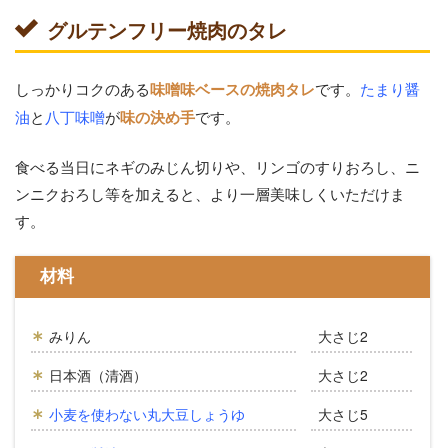
グルテンフリー焼肉のタレ
しっかりコクのある
です。
たまり醤
味噌味ベースの焼肉タレ
油
と
八丁味噌
が
です。
味の決め手
食べる当日にネギのみじん切りや、リンゴのすりおろし、ニ
ンニクおろし等を加えると、より一層美味しくいただけま
す。
材料
みりん
大さじ2
日本酒（清酒）
大さじ2
小麦を使わない丸大豆しょうゆ
大さじ5