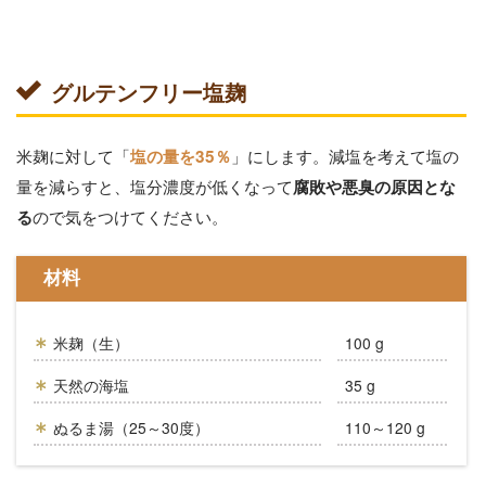
グルテンフリー塩麹
米麹に対して「
」にします。減塩を考えて塩の
塩の量を35％
量を減らすと、塩分濃度が低くなって
腐敗や悪臭の原因とな
ので気をつけてください。
る
材料
米麹（生）
100 g
天然の海塩
35 g
ぬるま湯（25～30度）
110～120 g