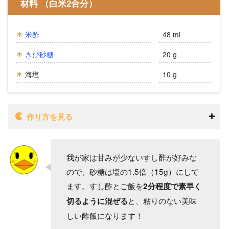
材料 （白米2合分）
米酢
48 ml
きび砂糖
20 g
海塩
10 g
作り方を見る
我が家は甘みが少ないすし酢が好みな
ので、砂糖は塩の1.5倍（15g）にして
ます。すし酢とご飯を
2分程度で素早く
と、粘りのない美味
切るように混ぜる
しい酢飯になります！