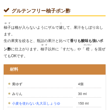
グルテンフリー柚子ポン酢
ゆず
こ
柚子
は種が入らないようにザルで
濾
して、果汁をしぼり出し
ます。
生の果実を絞ると、瓶詰の果汁と比べて
香りも酸味も強いポ
ゆず
だいだい
に仕上がります。
柚子
以外に「すだち」や「
橙
」を混ぜ
ン酢
てもOKです。
材料
黄ゆず
4個
みりん
30 ml
小麦を使わない丸大豆しょうゆ
150 ml