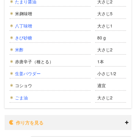
たまり醤油
大さじ2
米麹味噌
大さじ5
八丁味噌
大さじ1
きび砂糖
80 g
米酢
大さじ2
赤唐辛子（種とる）
1本
生姜パウダー
小さじ1/2
コショウ
適宜
ごま油
大さじ2
作り方を見る