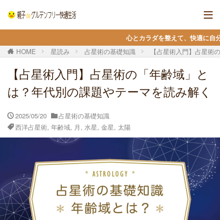
心とカラダを整えて、快適に自分らしく生きる ＊ 
HOME
星読み
占星術の基礎知識
【占星術入門】占星術
【占星術入門】占星術の「年齢域」と
は？年代別の課題やテーマを読み解く
2025/05/20
占星術の基礎知識
西洋占星術
,
年齢域
,
月
,
水星
,
金星
,
太陽