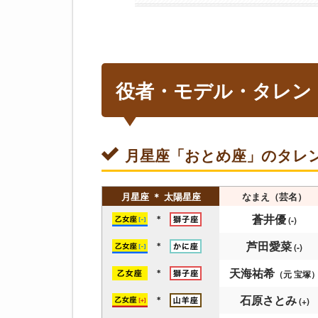
役者・モデル・タレン
月星座「おとめ座」のタレ
月星座 ＊ 太陽星座
なまえ（芸名）
蒼井優
＊
(-)
芦田愛菜
＊
(-)
天海祐希
＊
（元 宝塚
石原さとみ
＊
(+)