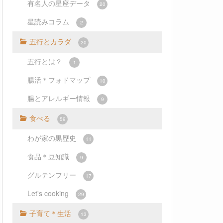
有名人の星座データ
20
星読みコラム
2
五行とカラダ
20
五行とは？
1
腸活＊フォドマップ
10
腸とアレルギー情報
9
食べる
59
わが家の黒歴史
11
食品＊豆知識
9
グルテンフリー
17
Let's cooking
29
子育て＊生活
13