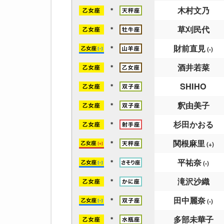
木村文乃
＊
草刈民代
＊
財前直見
＊
(-)
酒井若菜
＊
SHIHO
＊
釈由美子
＊
杉田かおる
＊
関根麻里
＊
(+)
平祐奈
＊
(-)
滝沢沙織
＊
田中麗奈
＊
(-)
多部未華子
＊