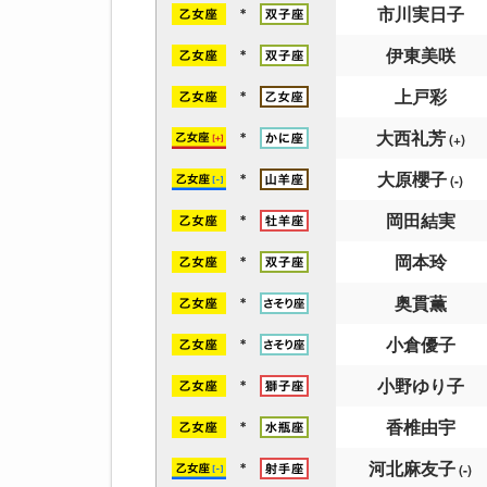
市川実日子
＊
伊東美咲
＊
上戸彩
＊
大西礼芳
＊
(+)
大原櫻子
＊
(-)
岡田結実
＊
岡本玲
＊
奥貫薫
＊
小倉優子
＊
小野ゆり子
＊
香椎由宇
＊
河北麻友子
＊
(-)