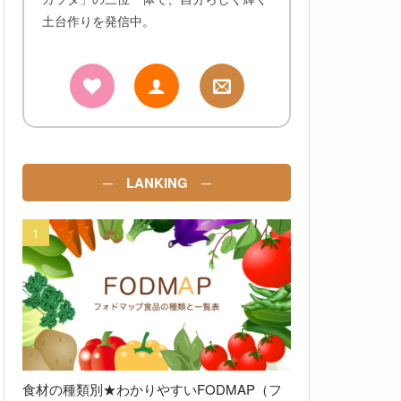
土台作りを発信中。
─ LANKING ─
食材の種類別★わかりやすいFODMAP（フ