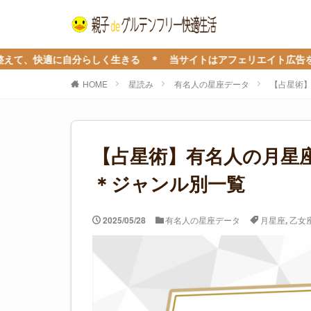
自分らしく生きる ＊ 当サイトはアフェリエイト広告を利用していま
HOME
星読み
有名人の星座データ
【占星術
【占星術】有名人の月星
＊ジャンル別一覧
2025/05/28
有名人の星座データ
月星座
,
乙女