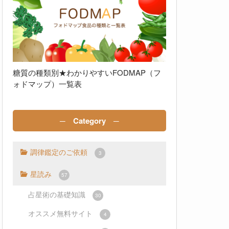
糖質の種類別★わかりやすいFODMAP（フ
ォドマップ）一覧表
─ Category ─
調律鑑定のご依頼
3
星読み
57
占星術の基礎知識
30
オススメ無料サイト
4