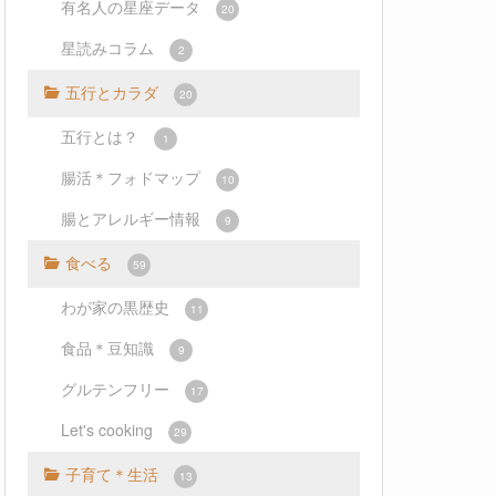
有名人の星座データ
20
星読みコラム
2
五行とカラダ
20
五行とは？
1
腸活＊フォドマップ
10
腸とアレルギー情報
9
食べる
59
わが家の黒歴史
11
食品＊豆知識
9
グルテンフリー
17
Let's cooking
29
子育て＊生活
13