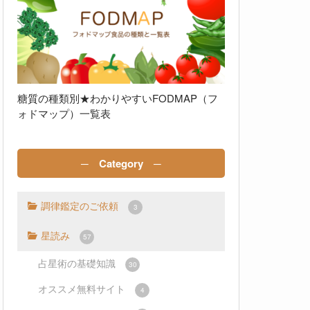
糖質の種類別★わかりやすいFODMAP（フ
ォドマップ）一覧表
─ Category ─
調律鑑定のご依頼
3
星読み
57
占星術の基礎知識
30
オススメ無料サイト
4