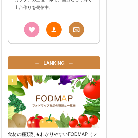
土台作りを発信中。
─ LANKING ─
食材の種類別★わかりやすいFODMAP（フ