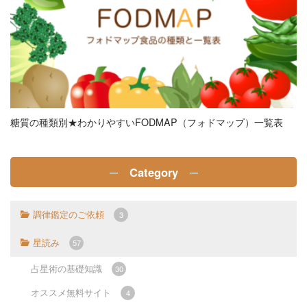
糖質の種類別★わかりやすいFODMAP（フォドマップ）一覧表
─ Category ─
調律鑑定のご依頼
3
星読み
57
占星術の基礎知識
30
オススメ無料サイト
4