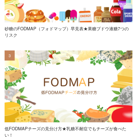
砂糖のFODMAP（フォドマップ）早見表★果糖ブドウ液糖7つの
リスク
低FODMAPチーズの見分け方★乳糖不耐症でもチーズが食べた
い！