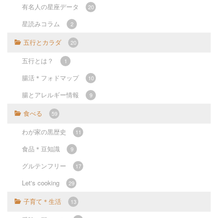
有名人の星座データ
20
星読みコラム
2
五行とカラダ
20
五行とは？
1
腸活＊フォドマップ
10
腸とアレルギー情報
9
食べる
59
わが家の黒歴史
11
食品＊豆知識
9
グルテンフリー
17
Let's cooking
29
子育て＊生活
13