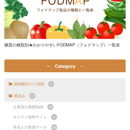
糖質の種類別★わかりやすいFODMAP（フォドマップ）一覧表
─ Category ─
調律鑑定のご依頼
3
星読み
57
占星術の基礎知識
30
オススメ無料サイト
4
有名人の星座データ
20