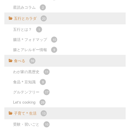
星読みコラム
2
五行とカラダ
20
五行とは？
1
腸活＊フォドマップ
10
腸とアレルギー情報
9
食べる
59
わが家の黒歴史
11
食品＊豆知識
9
グルテンフリー
17
Let's cooking
29
子育て＊生活
13
受験・習いごと
10