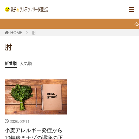
心とカラ
HOME
肘
肘
新着順
人気順
2026/02/11
小麦アレルギー発症から
10年後＊ナゾの湿疹の正