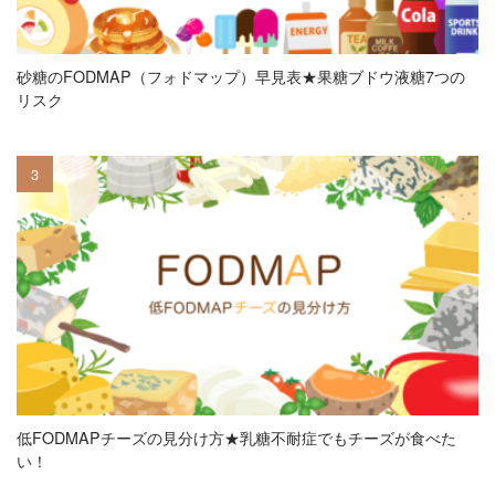
砂糖のFODMAP（フォドマップ）早見表★果糖ブドウ液糖7つの
リスク
低FODMAPチーズの見分け方★乳糖不耐症でもチーズが食べた
い！