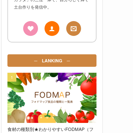
土台作りを発信中。
─ LANKING ─
食材の種類別★わかりやすいFODMAP（フ