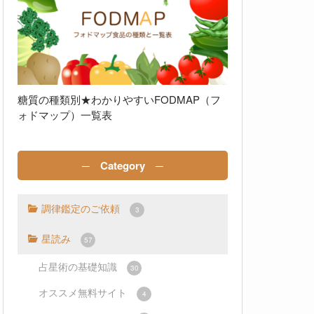
糖質の種類別★わかりやすいFODMAP（フ
ォドマップ）一覧表
─ Category ─
調律鑑定のご依頼
3
星読み
57
占星術の基礎知識
30
オススメ無料サイト
4