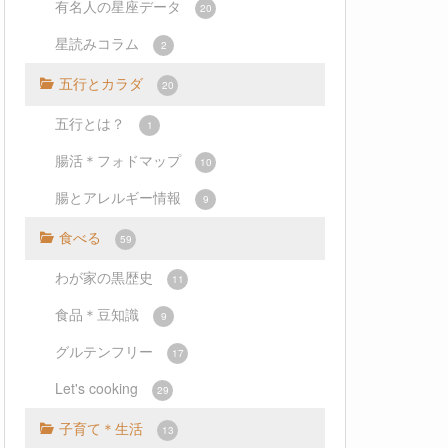
有名人の星座データ
20
星読みコラム
2
五行とカラダ
20
五行とは？
1
腸活＊フォドマップ
10
腸とアレルギー情報
9
食べる
59
わが家の黒歴史
11
食品＊豆知識
9
グルテンフリー
17
Let's cooking
29
子育て＊生活
13