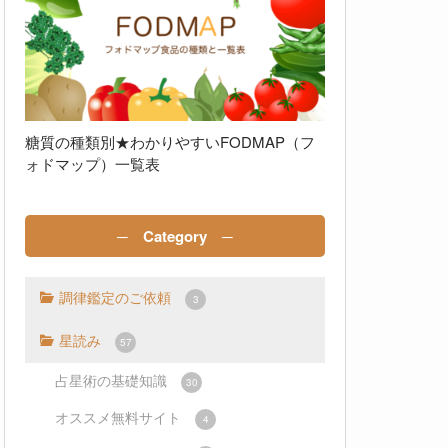
糖質の種類別★わかりやすいFODMAP（フ
ォドマップ）一覧表
─ Category ─
調律鑑定のご依頼
3
星読み
57
占星術の基礎知識
30
オススメ無料サイト
4