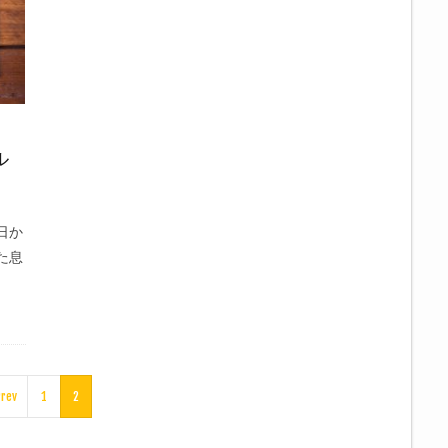
ル
日か
た息
rev
1
2