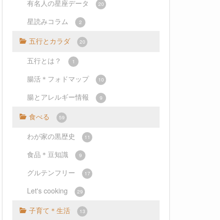
有名人の星座データ
20
星読みコラム
2
五行とカラダ
20
五行とは？
1
腸活＊フォドマップ
10
腸とアレルギー情報
9
食べる
59
わが家の黒歴史
11
食品＊豆知識
9
グルテンフリー
17
Let's cooking
29
子育て＊生活
13