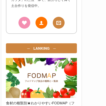
土台作りを発信中。
─ LANKING ─
食材の種類別★わかりやすいFODMAP（フ